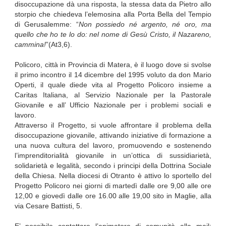
disoccupazione dà una risposta, la stessa data da Pietro allo
storpio che chiedeva l’elemosina alla Porta Bella del Tempio
di Gerusalemme: “
Non possiedo né argento, né oro, ma
quello che ho te lo do: nel nome di Gesù Cristo, il Nazareno,
cammina!
”(At3,6).
Policoro, città in Provincia di Matera, è il luogo dove si svolse
il primo incontro il 14 dicembre del 1995 voluto da don Mario
Operti, il quale diede vita al Progetto Policoro insieme a
Caritas Italiana, al Servizio Nazionale per la Pastorale
Giovanile e all’ Ufficio Nazionale per i problemi sociali e
lavoro.
Attraverso il Progetto, si vuole affrontare il problema della
disoccupazione giovanile, attivando iniziative di formazione a
una nuova cultura del lavoro, promuovendo e sostenendo
l’imprenditorialità giovanile in un’ottica di sussidiarietà,
solidarietà e legalità, secondo i principi della Dottrina Sociale
della Chiesa. Nella diocesi di Otranto è attivo lo sportello del
Progetto Policoro nei giorni di martedì dalle ore 9,00 alle ore
12,00 e giovedì dalle ore 16.00 alle 19,00 sito in Maglie, alla
via Cesare Battisti, 5.