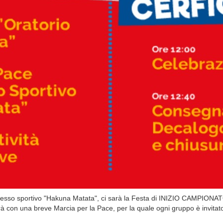
lesso sportivo "Hakuna Matata", ci sarà la Festa di INIZIO CAMPION
rà con una breve Marcia per la Pace, per la quale ogni gruppo è invitato