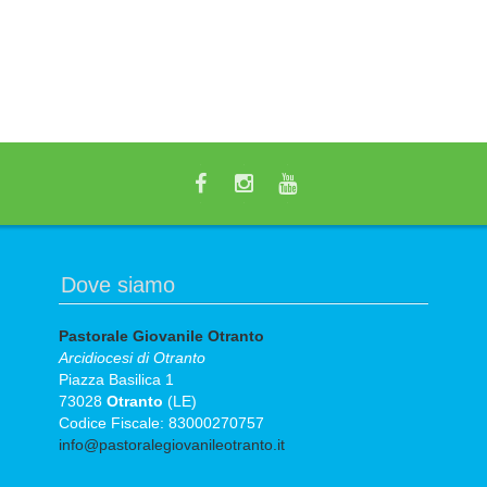
Dove siamo
Pastorale Giovanile Otranto
Arcidiocesi di Otranto
Piazza Basilica 1
73028
Otranto
(LE)
Codice Fiscale: 83000270757
info@pastoralegiovanileotranto.it